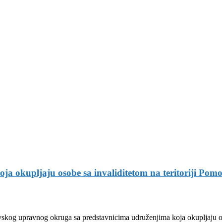
ženjima koja okupljaju osobe sa invalidite
ja okupljaju osobe sa invaliditetom na teritoriji P
skog upravnog okruga sa predstavnicima udruženjima koja okupljaju os