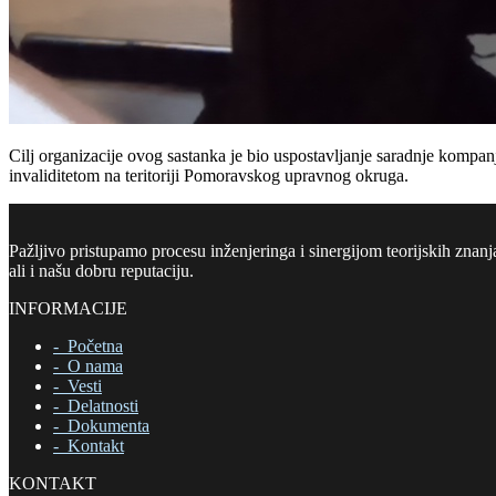
Cilj organizacije ovog sastanka je bio uspostavljanje saradnje kompan
invaliditetom na teritoriji Pomoravskog upravnog okruga.
Pažljivo pristupamo procesu inženjeringa i sinergijom teorijskih znanj
ali i našu dobru reputaciju.
INFORMACIJE
-
Početna
- O nama
- Vesti
- Delatnosti
- Dokumenta
- Kontakt
KONTAKT