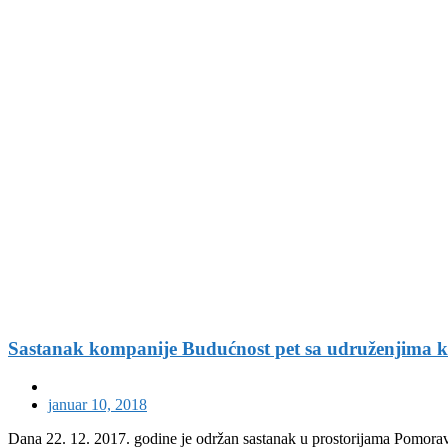
Sastanak kompanije Budućnost pet sa udru
okruga
Sastanak kompanije Budućnost pet sa udruženjima ko
januar 10, 2018
Dana 22. 12. 2017. godine je održan sastanak u prostorijama Pomorav