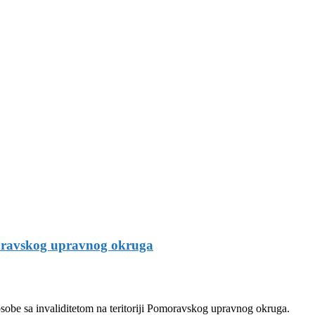
tom na teritoriji Pomoravskog upravnog
omoravskog upravnog okruga
obe sa invaliditetom na teritoriji Pomoravskog upravnog okruga.