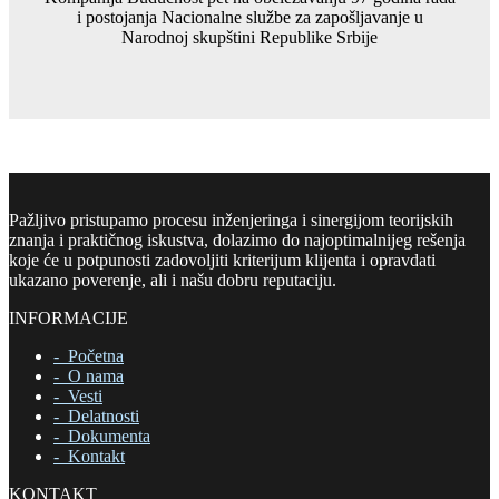
i postojanja Nacionalne službe za zapošljavanje u
Narodnoj skupštini Republike Srbije
Pažljivo pristupamo procesu inženjeringa i sinergijom teorijskih
znanja i praktičnog iskustva, dolazimo do najoptimalnijeg rešenja
koje će u potpunosti zadovoljiti kriterijum klijenta i opravdati
ukazano poverenje, ali i našu dobru reputaciju.
INFORMACIJE
-
Početna
- O nama
- Vesti
- Delatnosti
- Dokumenta
- Kontakt
KONTAKT