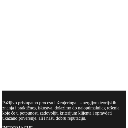
Media centar
Pažljivo pristupamo procesu inženjeringa i sinergijom teorijskih
znanja i praktičnog iskustva, dolazimo do najoptimalnijeg rešenja
koje će u potpunosti zadovoljiti kriterijum klijenta i opravdati
ukazano poverenje, ali i našu dobru reputaciju.
INFORMACIJE